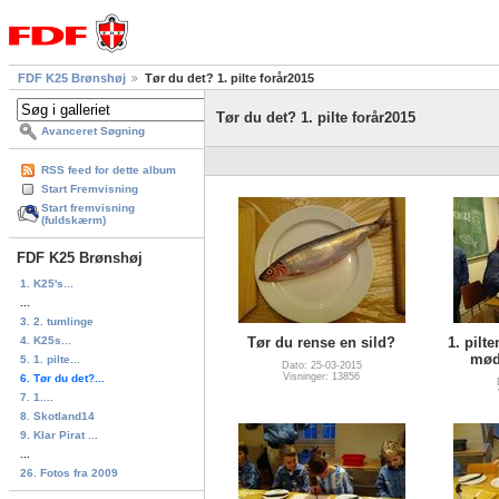
FDF K25 Brønshøj
Tør du det? 1. pilte forår2015
Tør du det? 1. pilte forår2015
Avanceret Søgning
RSS feed for dette album
Start Fremvisning
Start fremvisning
(fuldskærm)
FDF K25 Brønshøj
1. K25's...
...
3. 2. tumlinge
4. K25s...
Tør du rense en sild?
1. pilt
mød
5. 1. pilte...
Dato: 25-03-2015
Visninger: 13856
6. Tør du det?...
7. 1....
8. Skotland14
9. Klar Pirat ...
...
26. Fotos fra 2009