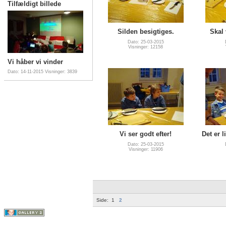
Tilfældigt billede
Silden besigtiges.
Skal 
Dato: 25-03-2015
Visninger: 12158
Vi håber vi vinder
Dato: 14-11-2015
Visninger: 3839
Vi ser godt efter!
Det er l
Dato: 25-03-2015
Visninger: 11906
Side:
1
2