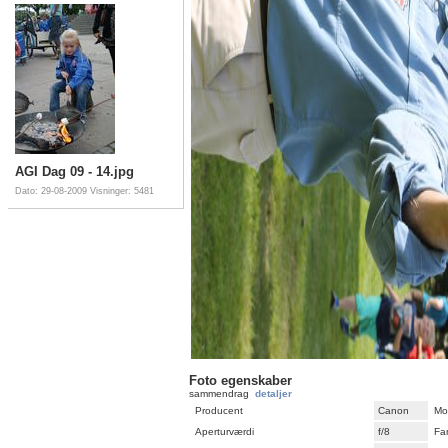
AGI Dag 09 - 14.jpg
Dato: 29-08-2009
Visninger: 5481
Foto egenskaber
sammendrag
detaljer
Producent
Canon
Mo
Aperturværdi
f/8
Fa