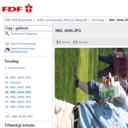
FDF K25 Brønshøj
K25s sommerlejr 2015 på MøgelØ
Torsdag
IMG_6044.J
IMG_6044.JPG
Avanceret Søgning
første
forrige
Start Fremvisning
Start fremvisning
(fuldskærm)
Torsdag
1. Korset med ...
...
86. IMG_6024.JPG
87. Opvask
88. IMG_6031.JPG
89. IMG_6044.JPG
90. IMG_6053.JPG
91. IMG_6061.JPG
92. IMG_6064.JPG
...
101. IMG_6158.JPG
Tilfældigt billede