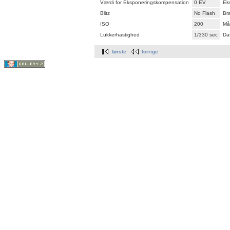
Værdi for Eksponeringskompensation
0 EV
Ek
Blitz
No Flash
Br
ISO
200
Må
Lukkerhastighed
1/330 sec
Dat
første
forrige