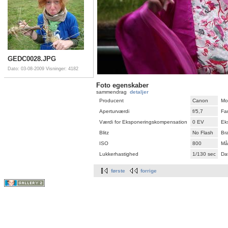
GEDC0028.JPG
Dato: 03-08-2009
Visninger: 4182
Foto egenskaber
sammendrag
detaljer
Producent
Canon
Mo
Aperturværdi
f/5,7
Fa
Værdi for Eksponeringskompensation
0 EV
Ek
Blitz
No Flash
Br
ISO
800
Må
Lukkerhastighed
1/130 sec
Dat
første
forrige