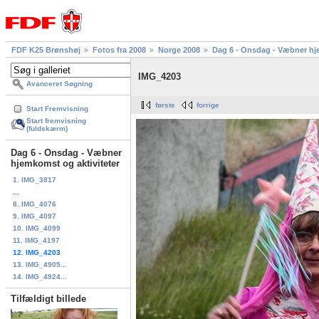
FDF K25 Brønshøj
Fotos fra 2008
Norge 2008
Dag 6 - Onsdag - Væbner hj
IMG_4203
Avanceret Søgning
første
forrige
Start Fremvisning
Start fremvisning
(fuldskærm)
Dag 6 - Onsdag - Væbner
hjemkomst og aktiviteter
1. IMG_3817
...
8. IMG_4076
9. IMG_4097
10. IMG_4099
11. IMG_4197
12. IMG_4203
13. IMG_4905...
14. IMG_4924...
Tilfældigt billede