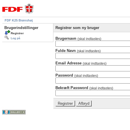
FDF K25 Brønshøj
Brugerindstillinger
Registrer som ny bruger
Registrer
Brugernavn
Log på
(skal indtastes)
Fulde Navn
(skal indtastes)
Email Adresse
(skal indtastes)
Password
(skal indtastes)
Bekræft Password
(skal indtastes)