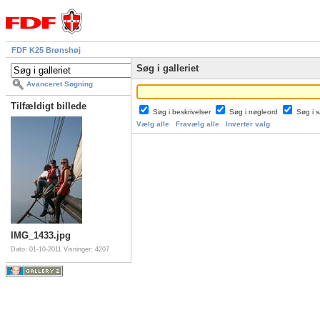
FDF K25 Brønshøj
Søg i galleriet
Avanceret Søgning
Tilfældigt billede
Søg i beskrivelser
Søg i nøgleord
Søg i
Vælg alle
Fravælg alle
Inverter valg
IMG_1433.jpg
Dato: 01-10-2011
Visninger: 4207